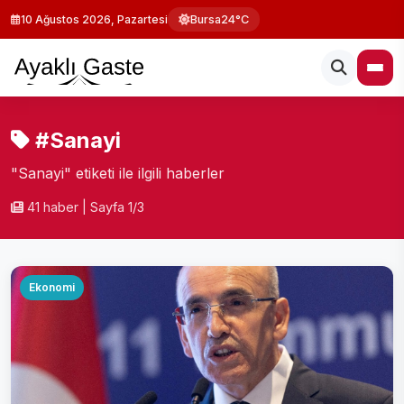
10 Ağustos 2026, Pazartesi
Bursa
24°C
#Sanayi
"Sanayi" etiketi ile ilgili haberler
41 haber
|
Sayfa 1/3
Ekonomi