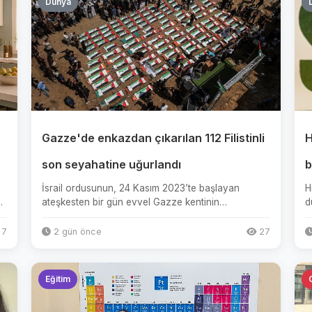
Dünya
Gazze'de enkazdan çıkarılan 112 Filistinli
H
r
son seyahatine uğurlandı
b
İsrail ordusunun, 24 Kasım 2023’te başlayan
H
ün
ateşkesten bir gün evvel Gazze kentinin
d
güneyindeki Sabra Mahallesi'ne düzen...
g
7
2 gün önce
27
Eğitim