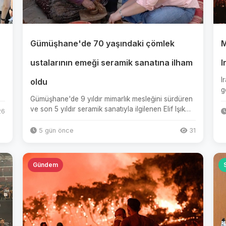
Gümüşhane'de 70 yaşındaki çömlek
M
ustalarının emeği seramik sanatına ilham
I
I
oldu
g
Gümüşhane'de 9 yıldır mimarlık mesleğini sürdüren
y
ve son 5 yıldır seramik sanatıyla ilgilenen Elif Işık
6
Canlı, İstanbul'...
5 gün önce
31
Gündem