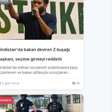
Dünya
indistan'da bakan deviren Z kuşağı
aşkanı, seçime girmeyi reddetti
indistan’da imtihan sorularının sızdırılmasına karşı
üzenlenen ve bakan istifasıyla sonuçlanan
österileri örgütleyen ...
2 gün önce
18
Gündem