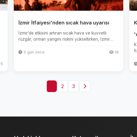
İzmir İtfaiyesi'nden sıcak hava uyarısı
K
İzmir’de etkisini artıran sıcak hava ve kuvvetli
'
rüzgâr, orman yangını riskini yükseltirken, İzmir
K
İtfaiyesi’nin bir haf...
f
5 gün önce
18
p
5
1
2
3