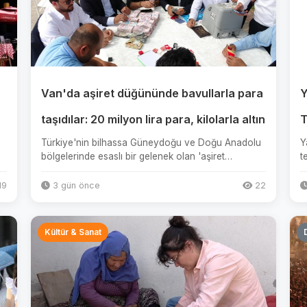
Van'da aşiret düğününde bavullarla para
Y
taşıdılar: 20 milyon lira para, kilolarla altın
T
Türkiye'nin bilhassa Güneydoğu ve Doğu Anadolu
Y
bölgelerinde esaslı bir gelenek olan 'aşiret
t
düğünleri', hem kültürel öğe...
k
19
3 gün önce
22
Kültür & Sanat