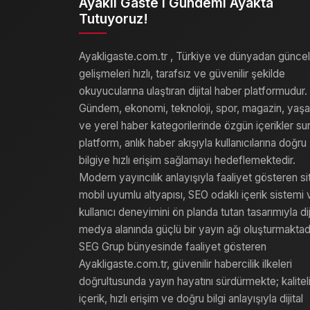
Ayaklı Gaste I Gündemi Ayakta
Tutuyoruz!
Ayakligaste.com.tr , Türkiye ve dünyadan güncel
gelişmeleri hızlı, tarafsız ve güvenilir şekilde
okuyucularına ulaştıran dijital haber platformudur.
Gündem, ekonomi, teknoloji, spor, magazin, yaş
ve yerel haber kategorilerinde özgün içerikler su
platform, anlık haber akışıyla kullanıcılarına doğru
bilgiye hızlı erişim sağlamayı hedeflemektedir.
Modern yayıncılık anlayışıyla faaliyet gösteren si
mobil uyumlu altyapısı, SEO odaklı içerik sistemi 
kullanıcı deneyimini ön planda tutan tasarımıyla dij
medya alanında güçlü bir yayın ağı oluşturmaktadı
SEG Grup bünyesinde faaliyet gösteren
Ayakligaste.com.tr, güvenilir habercilik ilkeleri
doğrultusunda yayın hayatını sürdürmekte; kalitel
içerik, hızlı erişim ve doğru bilgi anlayışıyla dijital