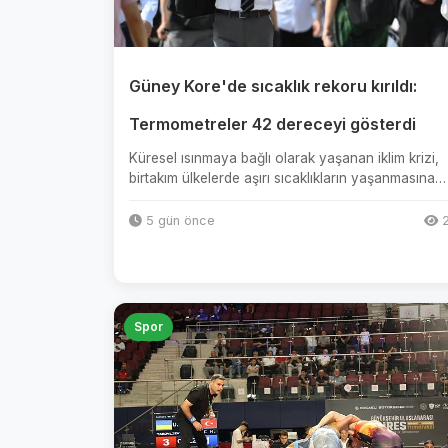
Güney Kore'de sıcaklık rekoru kırıldı:
Termometreler 42 dereceyi gösterdi
Küresel ısınmaya bağlı olarak yaşanan iklim krizi,
birtakım ülkelerde aşırı sıcaklıkların yaşanmasına
sebep oldu. Yonhap...
5 gün önce
2
Spor