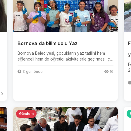
Bornova'da bilim dolu Yaz
F
Bornova Belediyesi, çocukların yaz tatilini hem
y
eğlenceli hem de öğretici aktivitelerle geçirmesi için
F
çalışmalarını hız...
2
3 gün önce
16
C
0
Gündem