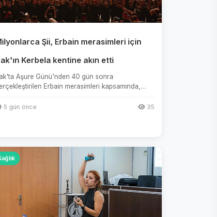
ilyonlarca Şii, Erbain merasimleri için
rak'ın Kerbela kentine akın etti
rak'ta Aşure Günü'nden 40 gün sonra
erçekleştirilen Erbain merasimleri kapsamında,
urt içi ve yurt dışından milyonlar...
5 gün önce
35
Sağlık