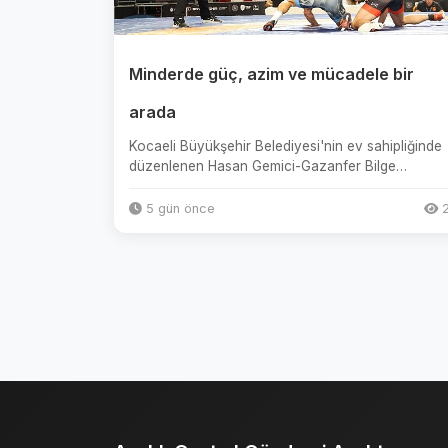
Minderde güç, azim ve mücadele bir
arada
Kocaeli Büyükşehir Belediyesi'nin ev sahipliğinde
düzenlenen Hasan Gemici-Gazanfer Bilge
Uluslararası Serbest ve Grekoro...
5 gün önce
2