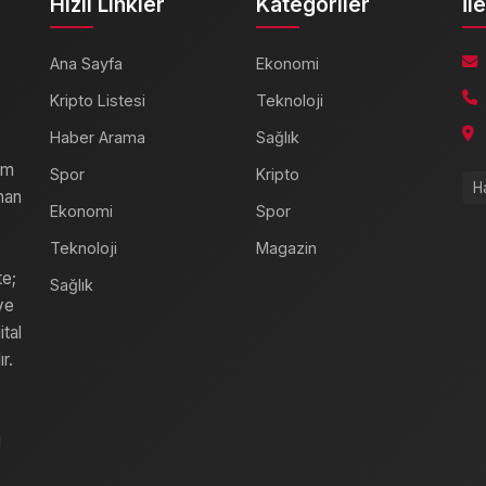
Hızlı Linkler
Kategoriler
İl
Ana Sayfa
Ekonomi
Kripto Listesi
Teknoloji
Haber Arama
Sağlık
am
Spor
Kripto
H
nan
Ekonomi
Spor
Teknoloji
Magazin
te;
Sağlık
ve
ital
r.
i