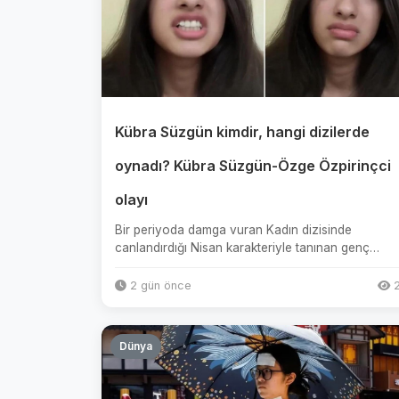
Kübra Süzgün kimdir, hangi dizilerde
oynadı? Kübra Süzgün-Özge Özpirinçci
olayı
Bir periyoda damga vuran Kadın dizisinde
canlandırdığı Nisan karakteriyle tanınan genç
oyuncu Kübra Süzgün, sosyal medya...
2 gün önce
2
Dünya