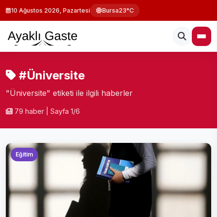
10 Ağustos 2026, Pazartesi
Bursa
23°C
#Üniversite
"Üniversite" etiketi ile ilgili haberler
79 haber
|
Sayfa 1/6
Eğitim