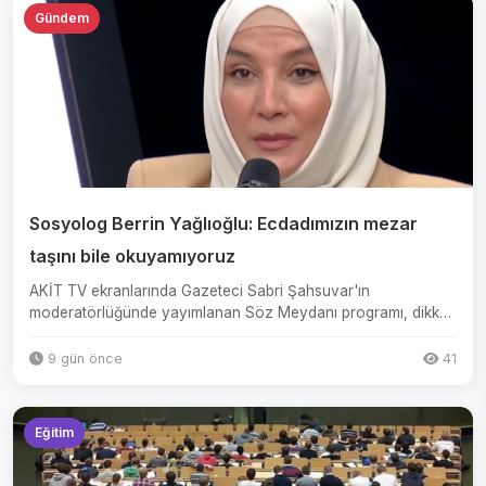
Gündem
Sosyolog Berrin Yağlıoğlu: Ecdadımızın mezar
taşını bile okuyamıyoruz
AKİT TV ekranlarında Gazeteci Sabri Şahsuvar'ın
moderatörlüğünde yayımlanan Söz Meydanı programı, dikkati
çekti. Tarihçi...
9 gün önce
41
Eğitim