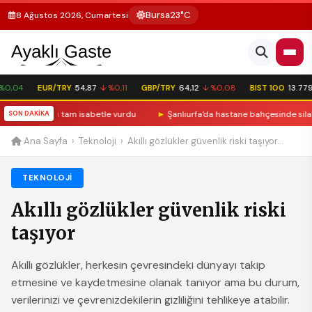
Bursa
23°C
8 Ağustos 2026, Cumartesi
0,04
EUR/TRY
54,87
↓ %0,11
GBP/TRY
64,12
↓ %0,08
BIST 100
13.779,
GUT amacı tam isabetle vurdu
SON DAKİKA
►
Şanlıurfa'da hastane bahçesinde silahlı ata
Ana Sayfa
›
Teknoloji
›
Akıllı gözlükler güvenlik riski taşıyor...
TEKNOLOJI
Akıllı gözlükler güvenlik riski
taşıyor
Akıllı gözlükler, herkesin çevresindeki dünyayı takip
etmesine ve kaydetmesine olanak tanıyor ama bu durum,
verilerinizi ve çevrenizdekilerin gizliliğini tehlikeye atabilir.