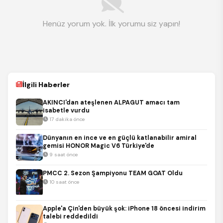
Henüz yorum yok. İlk yorumu siz yapın!
İlgili Haberler
AKINCI'dan ateşlenen ALPAGUT amacı tam
isabetle vurdu
17 dakika önce
Dünyanın en ince ve en güçlü katlanabilir amiral
gemisi HONOR Magic V6 Türkiye'de
9 saat önce
PMCC 2. Sezon Şampiyonu TEAM GOAT Oldu
10 saat önce
Apple'a Çin'den büyük şok: iPhone 18 öncesi indirim
talebi reddedildi