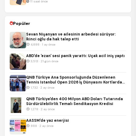
11 saat önce
Popüler
Sevan Nişanyan ve ailesinin arbedesi sürüyor:
İkinci oğlu da hak talep etti
4,898 · 1 ay önce
ABD'de 'ezan' sesi panik yarattı: Uçak acil iniş yaptı
3,513 · 21 gün önce
QNB Türkiye Ana Sponsorluğunda Düzenlenen
Tennis Istanbul Open 2026 İş Dünyasını Kortlarda
Buluşturdu
1,732 · 2 ay önce
QNB Türkiye'den 400 Milyon ABD Doları Tutarında
Sürdürülebilirlik Temalı Sendikasyon Kredisi
1,278 · 2 ay önce
AASSM'de yaz enerjisi
888 · 2 ay önce