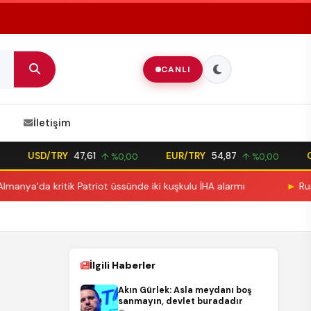
CANLI
İletişim
USD/TRY
47,61
EUR/TRY
54,87
GBP/
↑ %0,00
↑ %0,00
kritik Patriot üssünde iki kuşkulu İHA alarmı
►
Rusya açıklar
İlgili Haberler
Akın Gürlek: Asla meydanı boş
sanmayın, devlet buradadır