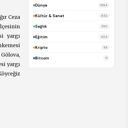
Dünya
1884
Kültür & Sanat
842
ğır Ceza
ilçesinin
Sağlık
350
i yargı
Eğitim
404
ahkemesi
Kripto
48
 Gölova,
Bitcoin
11
si yargı
Köyceğiz