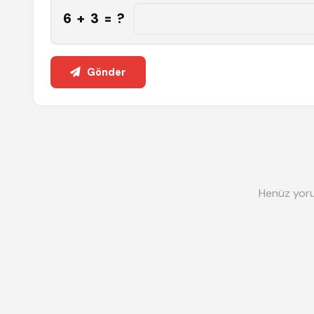
6 + 3 = ?
Gönder
Henüz yoru