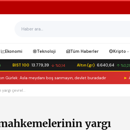
Ekonomi
Teknoloji
Tüm Haberler
Kripto
BIST 100
13.779,39
Altın (gr)
6.640,64
↓ %0,14
↑ %0,21
 Asla meydanı boş sanmayın, devlet buradadır
►
Almanya’da 
yargı çevrel...
a mahkemelerinin yargı