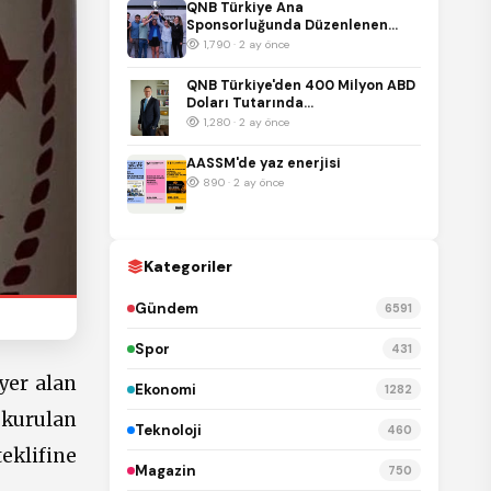
QNB Türkiye Ana
Sponsorluğunda Düzenlenen
Tennis Istanbul Open 2026 İş
1,790 · 2 ay önce
Dünyasını Kortlarda Buluşturdu
QNB Türkiye'den 400 Milyon ABD
Doları Tutarında
Sürdürülebilirlik Temalı
1,280 · 2 ay önce
Sendikasyon Kredisi
AASSM'de yaz enerjisi
890 · 2 ay önce
Kategoriler
Gündem
6591
Spor
431
yer alan
Ekonomi
1282
 kurulan
Teknoloji
460
eklifine
Magazin
750