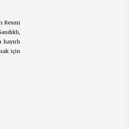
rı Resmi
andıklı,
 hayırlı
mak için