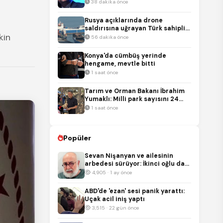
38 dakika önce
Rusya açıklarında drone
saldırısına uğrayan Türk sahipli
kin
gemi Samsun’a getirildi
56 dakika önce
Konya'da cümbüş yerinde
hengame, mevtle bitti
1 saat önce
Tarım ve Orman Bakanı İbrahim
Yumaklı: Milli park sayısını 24
yılda 696'ya çıkardık
1 saat önce
Popüler
Sevan Nişanyan ve ailesinin
arbedesi sürüyor: İkinci oğlu da
hak talep etti
4,905 · 1 ay önce
ABD'de 'ezan' sesi panik yarattı:
Uçak acil iniş yaptı
3,515 · 22 gün önce