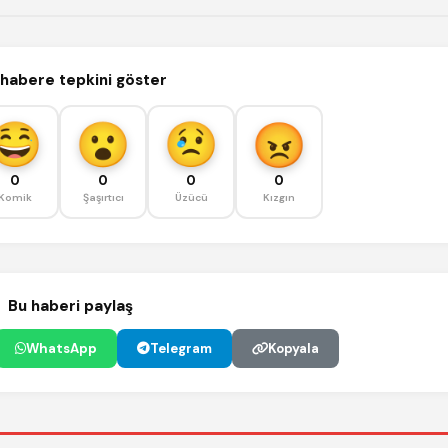
habere tepkini göster
0
0
0
0
Komik
Şaşırtıcı
Üzücü
Kızgın
Bu haberi paylaş
WhatsApp
Telegram
Kopyala