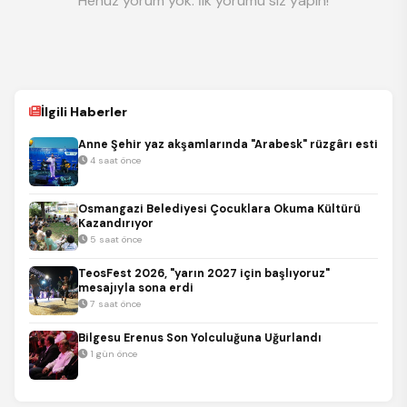
Henüz yorum yok. İlk yorumu siz yapın!
İlgili Haberler
Anne Şehir yaz akşamlarında "Arabesk" rüzgârı esti
4 saat önce
Osmangazi Belediyesi Çocuklara Okuma Kültürü
Kazandırıyor
5 saat önce
TeosFest 2026, "yarın 2027 için başlıyoruz"
mesajıyla sona erdi
7 saat önce
Bilgesu Erenus Son Yolculuğuna Uğurlandı
1 gün önce