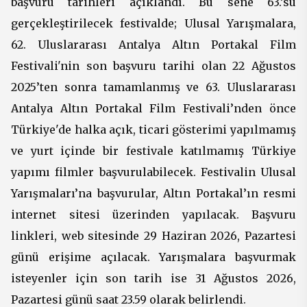
başvuru tarihleri açıklandı. Bu sene 63.’sü
gerçekleştirilecek festival
de; Ulusal Yarışmalar
a,
62.
Uluslararası
Antalya Altın Portakal Film
Festivali'
nin son başvuru tarihi olan 22 Ağustos
2025’ten sonra tamamlanmış ve
63.
Uluslararası
Antalya Altın Portakal Film Festivali
’nden önce
Türkiye'de halka açık, ticari gösterimi yapılmamış
ve yurt içinde bir festivale katılmamış Türkiye
yapımı filmler başvurulabilecek.
Festivalin Ulusal
Yarışmaları’na başvurular, Altın Portakal’ın
resmi
internet sitesi
üzerinden yapılacak. Başvuru
linkleri, web sitesinde 29 Haziran 2026, Pazartesi
günü erişime açılacak. Yarışmalara başvurmak
isteyenler için son tarih ise 31 Ağustos 2026,
Pazartesi günü saat 23.59 olarak belirlendi.