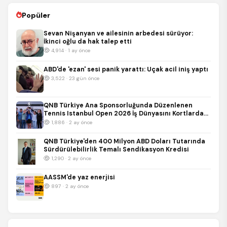
Popüler
Sevan Nişanyan ve ailesinin arbedesi sürüyor:
İkinci oğlu da hak talep etti
4,914 · 1 ay önce
ABD'de 'ezan' sesi panik yarattı: Uçak acil iniş yaptı
3,522 · 23 gün önce
QNB Türkiye Ana Sponsorluğunda Düzenlenen
Tennis Istanbul Open 2026 İş Dünyasını Kortlarda
Buluşturdu
1,886 · 2 ay önce
QNB Türkiye'den 400 Milyon ABD Doları Tutarında
Sürdürülebilirlik Temalı Sendikasyon Kredisi
1,290 · 2 ay önce
AASSM'de yaz enerjisi
897 · 2 ay önce