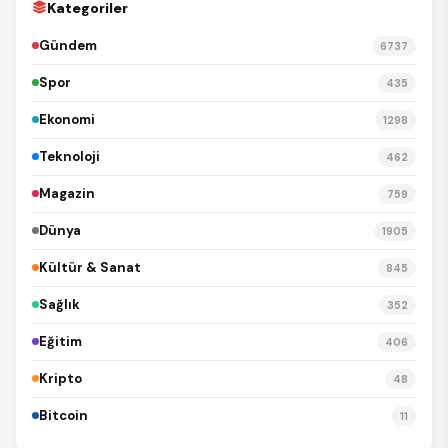
Kategoriler
Gündem
6737
Spor
435
Ekonomi
1298
Teknoloji
462
Magazin
759
Dünya
1905
Kültür & Sanat
845
Sağlık
352
Eğitim
406
Kripto
48
Bitcoin
11