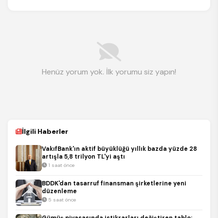
Henüz yorum yok. İlk yorumu siz yapın!
İlgili Haberler
VakıfBank'ın aktif büyüklüğü yıllık bazda yüzde 28
artışla 5,8 trilyon TL'yi aştı
1 saat önce
BDDK'dan tasarruf finansman şirketlerine yeni
düzenleme
5 saat önce