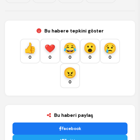
Bu habere tepkini göster
0
0
0
0
0
0
Bu haberi paylaş
Facebook