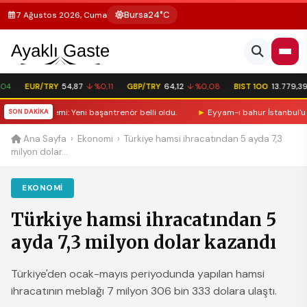
Bursa
24°C
7 Ağustos 2026, Cuma
4
EUR/TRY
54,87
↓ %0,11
GBP/TRY
64,12
↓ %0,08
BIST 100
13.779,39
Süel dönemi: Yeni başantrenör belli oldu.
SON DAKİKA
►
Eyyam-ı bahur İstanbul'u esir
Ana Sayfa
›
Ekonomi
›
Türkiye hamsi ihracatından 5 ayda 7,3
milyon dolar...
EKONOMI
Türkiye hamsi ihracatından 5
ayda 7,3 milyon dolar kazandı
Türkiye'den ocak-mayıs periyodunda yapılan hamsi
ihracatının meblağı 7 milyon 306 bin 333 dolara ulaştı.