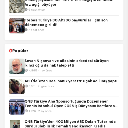
Gümüş piyasasında istikrarları değiştiren tablo:
Arz açığı büyüyor
6 saat önce
Forbes Türkiye 30 Altı 30 başvuruları için son
dönemece girildi!
7 saat önce
Popüler
Sevan Nişanyan ve ailesinin arbedesi sürüyor:
İkinci oğlu da hak talep etti
4,895 · 1 ay önce
ABD'de 'ezan' sesi panik yarattı: Uçak acil iniş yaptı
3,511 · 21 gün önce
QNB Türkiye Ana Sponsorluğunda Düzenlenen
Tennis Istanbul Open 2026 İş Dünyasını Kortlarda
Buluşturdu
1,726 · 2 ay önce
QNB Türkiye'den 400 Milyon ABD Doları Tutarında
Sürdürülebilirlik Temalı Sendikasyon Kredisi