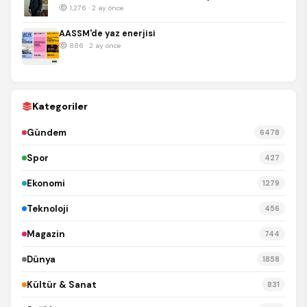
1,276 · 2 ay önce
AASSM'de yaz enerjisi
886 · 2 ay önce
Kategoriler
Gündem
6478
Spor
427
Ekonomi
1279
Teknoloji
456
Magazin
744
Dünya
1858
Kültür & Sanat
831