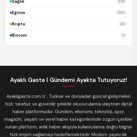
Sağlık
345
Eğitim
400
Kripto
48
Bitcoin
11
Ayaklı Gaste I Gündemi Ayakta Tutuyoruz!
Ayakligaste.com.tr , Türkiye ve dünyadan güncel gelişmeleri
hızlı, tarafsız ve güvenilir şekilde okuyucularına ulaştıran dijital
haber platformudur. Gündem, ekonomi, teknoloji, spor,
magazin, yaşam ve yerel haber kategorilerinde özgün içerikler
sunan platform, anlık haber akışıyla kullanıcılarına doğru bilgiye
hızlı erişim sağlamayı hedeflemektedir. Modern yayıncılık