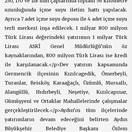
250, 170 ve 118 mm çaplarında toplam 56 kilometre
uzunluğunda içme suyu iletim hattı yapılacak.
Ayrıca 7 adet içme suyu deposu ile 4 adet içme suyu
terfi merkezi inşa edilecek. 1 milyar 800 milyon
Türk Lirası değerindeki yatırımın 1 milyar Türk
Lirası ASKİ Genel Müdürlüğü’nün öz
kaynaklarından, 800 milyon Türk Lirası ise kredi
ile karşılanacak.</p>Dev yatırım kapsamında
Germencik ilçesinin Kızılcagedik, Ömerbeyli,
Turanlar, Reisköy, Karaağaçlı, Üzümlü, Mursallı,
Alangüllü, Hıdırbeyli, Neşetiye, Kızılcapınar,
Gümüşyeni ve Ortaklar Mahallelerinde çalışmalar
gerçekleştirilecek.</p>Aydın’ın tüm ilçelerinde
yatırımların devam edeceğini belirten Aydın
Büyükşehir Belediye Başkanı Özlem