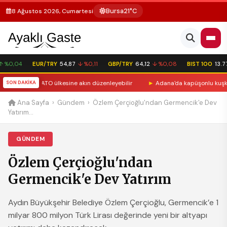
Bursa
21°C
8 Ağustos 2026, Cumartesi
 %0,04
EUR/TRY
54,87
↓ %0,11
GBP/TRY
64,12
↓ %0,08
BIST 100
13.77
 Rusya bir NATO ülkesine akın düzenleyebilir
SON DAKİKA
►
Adana'da kapüşonlu kuşkulu 
Ana Sayfa
›
Gündem
›
Özlem Çerçioğlu'ndan Germencik'e Dev
Yatırım...
GÜNDEM
Özlem Çerçioğlu'ndan
Germencik'e Dev Yatırım
Aydın Büyükşehir Belediye Özlem Çerçioğlu, Germencik’e 1
milyar 800 milyon Türk Lirası değerinde yeni bir altyapı