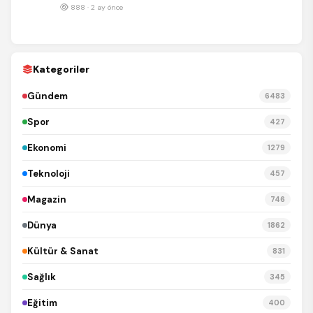
888 · 2 ay önce
Kategoriler
Gündem
6483
Spor
427
Ekonomi
1279
Teknoloji
457
Magazin
746
Dünya
1862
Kültür & Sanat
831
Sağlık
345
Eğitim
400