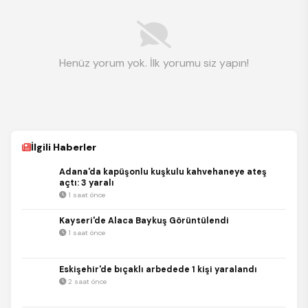
Henüz yorum yok. İlk yorumu siz yapın!
İlgili Haberler
Adana'da kapüşonlu kuşkulu kahvehaneye ateş
açtı: 3 yaralı
1 saat önce
Kayseri'de Alaca Baykuş Görüntülendi
1 saat önce
Eskişehir'de bıçaklı arbedede 1 kişi yaralandı
2 saat önce