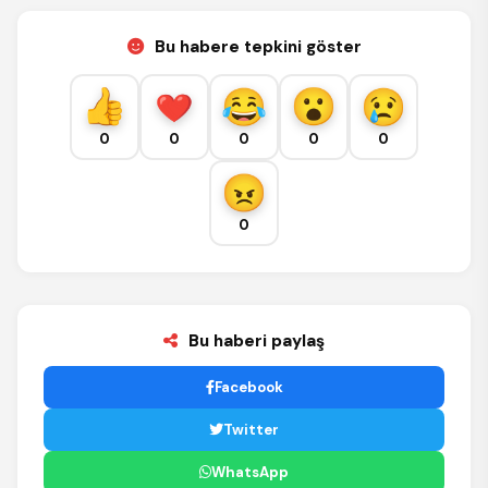
Bu habere tepkini göster
0
0
0
0
0
0
Bu haberi paylaş
Facebook
Twitter
WhatsApp