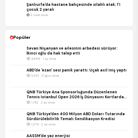
Şanlıurfa'da hastane bahçesinde silahlı atak: 1'i
çocuk 2 yaralı
3 saat önce
Popüler
Sevan Nişanyan ve ailesinin arbedesi sürüyor:
İkinci oğlu da hak talep etti
4,899 · 1 ay önce
ABD'de 'ezan' sesi panik yarattı: Uçak acil iniş yaptı
3,513 · 21 gün önce
QNB Türkiye Ana Sponsorluğunda Düzenlenen
Tennis Istanbul Open 2026 İş Dünyasını Kortlarda
Buluşturdu
1,742 · 2 ay önce
QNB Türkiye'den 400 Milyon ABD Doları Tutarında
Sürdürülebilirlik Temalı Sendikasyon Kredisi
1,278 · 2 ay önce
AASSM'de yaz enerjisi