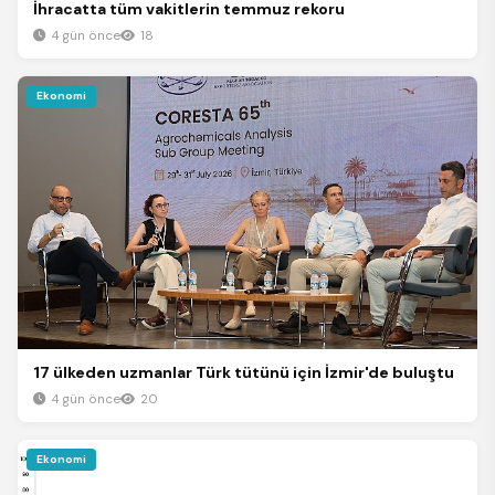
İhracatta tüm vakitlerin temmuz rekoru
4 gün önce
18
Ekonomi
17 ülkeden uzmanlar Türk tütünü için İzmir'de buluştu
4 gün önce
20
Ekonomi