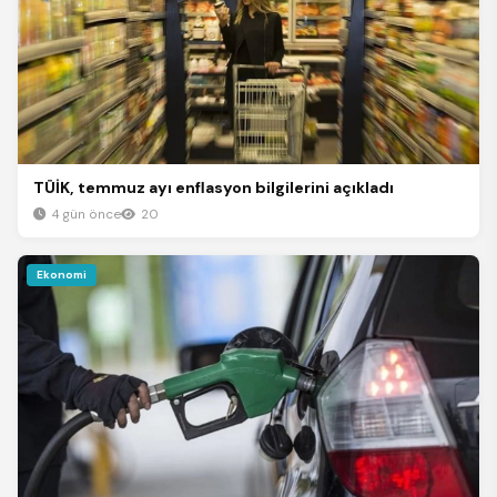
TÜİK, temmuz ayı enflasyon bilgilerini açıkladı
4 gün önce
20
Ekonomi