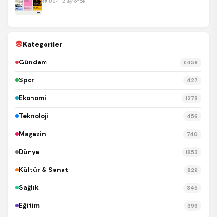
884 · 2 ay önce
Kategoriler
Gündem
6459
Spor
427
Ekonomi
1278
Teknoloji
456
Magazin
740
Dünya
1853
Kültür & Sanat
829
Sağlık
345
Eğitim
399