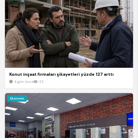
Konut inşaat firmaları şikayetleri yüzde 127 arttı
4 gün önce
23
Ekonomi