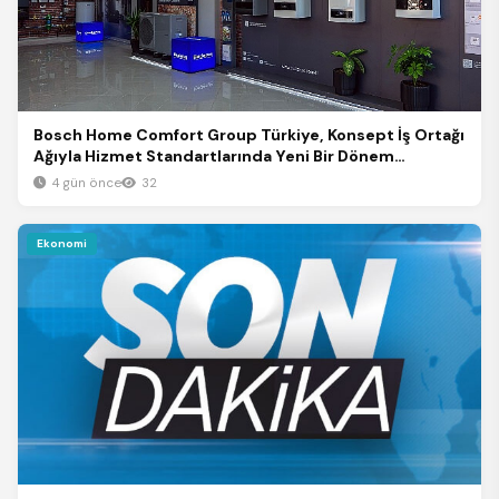
Bosch Home Comfort Group Türkiye, Konsept İş Ortağı
Ağıyla Hizmet Standartlarında Yeni Bir Dönem
Başlatıyor
4 gün önce
32
Ekonomi