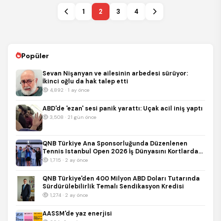
1
2
3
4
Popüler
Sevan Nişanyan ve ailesinin arbedesi sürüyor:
İkinci oğlu da hak talep etti
4,892 · 1 ay önce
ABD'de 'ezan' sesi panik yarattı: Uçak acil iniş yaptı
3,508 · 21 gün önce
QNB Türkiye Ana Sponsorluğunda Düzenlenen
Tennis Istanbul Open 2026 İş Dünyasını Kortlarda
Buluşturdu
1,715 · 2 ay önce
QNB Türkiye'den 400 Milyon ABD Doları Tutarında
Sürdürülebilirlik Temalı Sendikasyon Kredisi
1,274 · 2 ay önce
AASSM'de yaz enerjisi