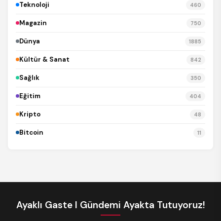
Teknoloji
460
Magazin
750
Dünya
1885
Kültür & Sanat
842
Sağlık
350
Eğitim
404
Kripto
48
Bitcoin
11
Ayaklı Gaste I Gündemi Ayakta Tutuyoruz!