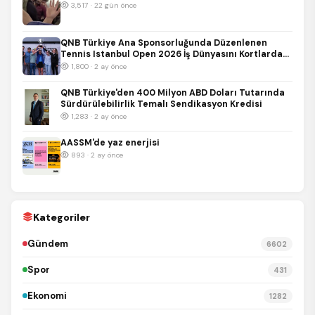
3,517 · 22 gün önce
QNB Türkiye Ana Sponsorluğunda Düzenlenen
Tennis Istanbul Open 2026 İş Dünyasını Kortlarda
Buluşturdu
1,800 · 2 ay önce
QNB Türkiye'den 400 Milyon ABD Doları Tutarında
Sürdürülebilirlik Temalı Sendikasyon Kredisi
1,283 · 2 ay önce
AASSM'de yaz enerjisi
893 · 2 ay önce
Kategoriler
Gündem
6602
Spor
431
Ekonomi
1282