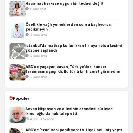
Hacamat herkese uygun bir tedavi değil!
5 saat önce
Özellikle yağlı yemeklerden sonra başlıyorsa,
gecikmeyin
12 saat önce
İstanbul'da matkap kullanırken fırlayan vida kesimi
gözüne saplandı
12 saat önce
ABD'de yaşayan bayan, Türkiye'deki kanser
taramasına şaşırdı: Bu türlü bir hizmet görmedim
12 saat önce
Popüler
Sevan Nişanyan ve ailesinin arbedesi sürüyor:
İkinci oğlu da hak talep etti
4,908 · 1 ay önce
ABD'de 'ezan' sesi panik yarattı: Uçak acil iniş yaptı