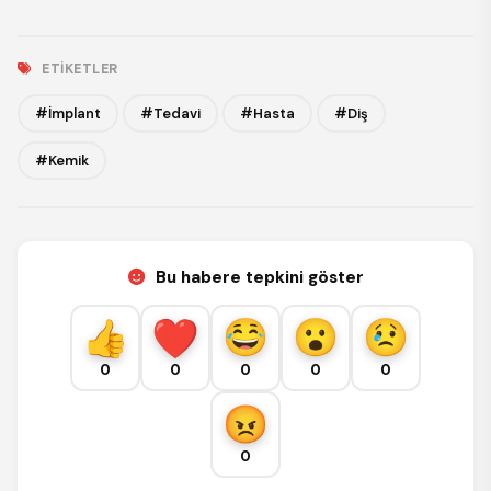
ETIKETLER
#İmplant
#Tedavi
#Hasta
#Diş
#Kemik
Bu habere tepkini göster
0
0
0
0
0
0