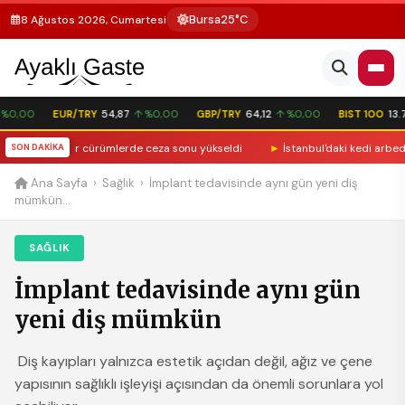
Bursa
25°C
8 Ağustos 2026, Cumartesi
0,00
EUR/TRY
54,87
↑ %0,00
GBP/TRY
64,12
↑ %0,00
BIST 100
13.77
laştı: Ağır cürümlerde ceza sonu yükseldi
SON DAKİKA
►
İstanbul'daki kedi arbedesinde
Ana Sayfa
›
Sağlık
›
İmplant tedavisinde aynı gün yeni diş
mümkün...
SAĞLIK
İmplant tedavisinde aynı gün
yeni diş mümkün
Diş kayıpları yalnızca estetik açıdan değil, ağız ve çene
yapısının sağlıklı işleyişi açısından da önemli sorunlara yol