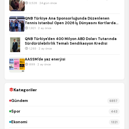
3,526 · 24 gün önce
QNB Türkiye Ana Sponsorluğunda Düzenlenen
Tennis Istanbul Open 2026 İş Dünyasını Kortlarda
Buluşturdu
1,921 · 2 ay önce
QNB Türkiye'den 400 Milyon ABD Doları Tutarında
Sürdürülebilirlik Temalı Sendikasyon Kredisi
1,293 · 2 ay önce
AASSM'de yaz enerjisi
899 · 2 ay önce
Kategoriler
Gündem
6857
Spor
443
Ekonomi
1321