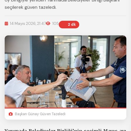
seçilerek güven tazeledi.
14 Mayıs 2026, 21:47
105
2 dk
Başkan Günay Güven Tazeledi
Yarımada Belediyeler Birliği’nin seçimli Mayıs ayı