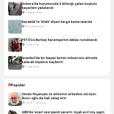
Ankara'da kuyumcuda 3 bileziği çalan kuşkulu
kaçarken yakalandı
7 dakika önce
Karabük'te 'Allah' diyen karga kameralarda
52 dakika önce
FETÖ'cü Burkay Karatepe'nin ablası tutuklandı
1 saat önce
İstanbul'da bir bayan beton mikserinin altında
kalarak hayatını kaybetti
1 saat önce
Popüler
Sevan Nişanyan ve ailesinin arbedesi sürüyor:
İkinci oğlu da hak talep etti
4,919 · 1 ay önce
ABD'de 'ezan' sesi panik yarattı: Uçak acil iniş yaptı