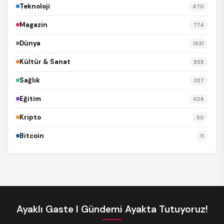
Teknoloji
470
Magazin
774
Dünya
1931
Kültür & Sanat
855
Sağlık
357
Eğitim
409
Kripto
50
Bitcoin
11
Ayaklı Gaste I Gündemi Ayakta Tutuyoruz!