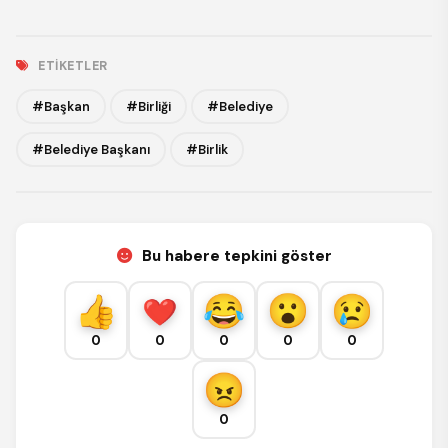
ETIKETLER
#Başkan
#Birliği
#Belediye
#Belediye Başkanı
#Birlik
Bu habere tepkini göster
0
0
0
0
0
0