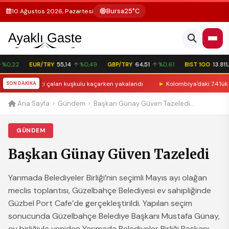
Bursa
25°C
10 Ağustos 2026, Pazartesi
0,22
EUR/TRY
55,14
↑ %0,49
GBP/TRY
64,51
↑ %0,61
BIST 100
13.811,6
 3 bileziği çalan kuşkulu kaçarken yakalandı
SON DAKİKA
►
Kolombiya'daki 7.4'lük zelz
Ana Sayfa
›
Gündem
›
Başkan Günay Güven Tazeledi...
GÜNDEM
Başkan Günay Güven Tazeledi
Yarımada Belediyeler Birliği’nin seçimli Mayıs ayı olağan
meclis toplantısı, Güzelbahçe Belediyesi ev sahipliğinde
Güzbel Port Cafe’de gerçekleştirildi. Yapılan seçim
sonucunda Güzelbahçe Belediye Başkanı Mustafa Günay,
oy birliğiyle yeniden Yarımada Belediyeler Birliği Başkanı