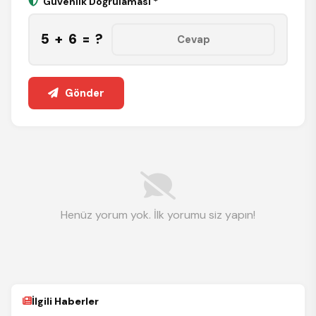
Güvenlik Doğrulaması *
5 + 6 = ?
Gönder
Henüz yorum yok. İlk yorumu siz yapın!
İlgili Haberler