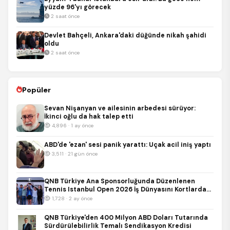
yüzde 96'yı görecek
2 saat önce
Devlet Bahçeli, Ankara'daki düğünde nikah şahidi
oldu
2 saat önce
Popüler
Sevan Nişanyan ve ailesinin arbedesi sürüyor:
İkinci oğlu da hak talep etti
4,896 · 1 ay önce
ABD'de 'ezan' sesi panik yarattı: Uçak acil iniş yaptı
3,511 · 21 gün önce
QNB Türkiye Ana Sponsorluğunda Düzenlenen
Tennis Istanbul Open 2026 İş Dünyasını Kortlarda
Buluşturdu
1,728 · 2 ay önce
QNB Türkiye'den 400 Milyon ABD Doları Tutarında
Sürdürülebilirlik Temalı Sendikasyon Kredisi