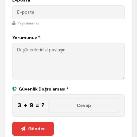
Yayınlanmaz
Yorumunuz *
Güvenlik Doğrulaması *
3 + 9 = ?
Gönder