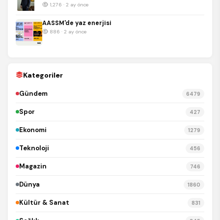
1,276 · 2 ay önce
AASSM'de yaz enerjisi
886 · 2 ay önce
Kategoriler
Gündem
6479
Spor
427
Ekonomi
1279
Teknoloji
456
Magazin
746
Dünya
1860
Kültür & Sanat
831