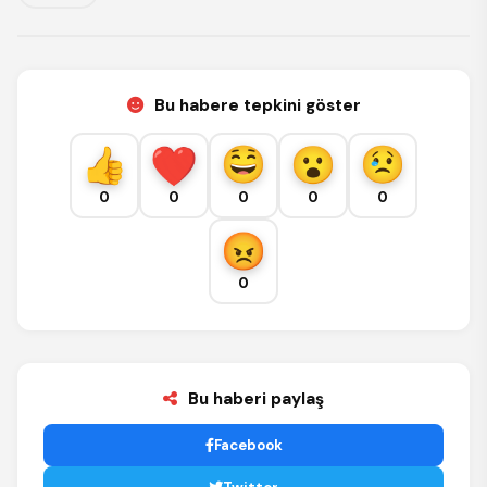
Bu habere tepkini göster
0
0
0
0
0
0
Bu haberi paylaş
Facebook