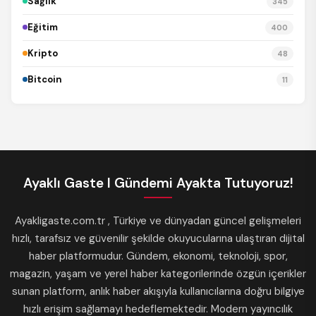
Sağlık
345
Eğitim
400
Kripto
48
Bitcoin
11
Ayaklı Gaste I Gündemi Ayakta Tutuyoruz!
Ayakligaste.com.tr , Türkiye ve dünyadan güncel gelişmeleri
hızlı, tarafsız ve güvenilir şekilde okuyucularına ulaştıran dijital
haber platformudur. Gündem, ekonomi, teknoloji, spor,
magazin, yaşam ve yerel haber kategorilerinde özgün içerikler
sunan platform, anlık haber akışıyla kullanıcılarına doğru bilgiye
hızlı erişim sağlamayı hedeflemektedir. Modern yayıncılık