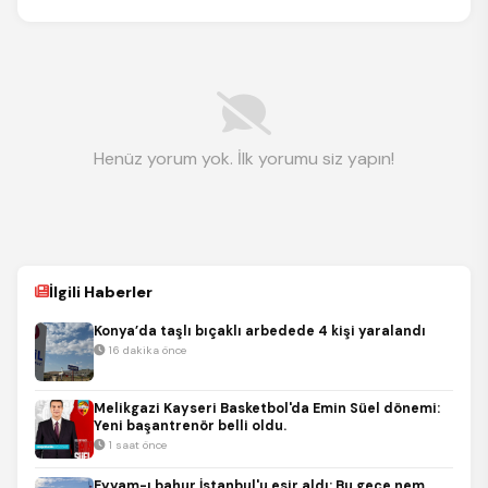
Henüz yorum yok. İlk yorumu siz yapın!
İlgili Haberler
Konya’da taşlı bıçaklı arbedede 4 kişi yaralandı
16 dakika önce
Melikgazi Kayseri Basketbol'da Emin Süel dönemi:
Yeni başantrenör belli oldu.
1 saat önce
Eyyam-ı bahur İstanbul'u esir aldı: Bu gece nem