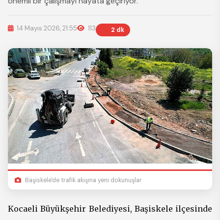
önemli bir çalışmayı hayata geçiriyor.
14 Mayıs 2026, 21:55
113
2 dk
Başiskele'de trafik akışına yeni dokunuşlar
Kocaeli Büyükşehir Belediyesi, Başiskele ilçesinde