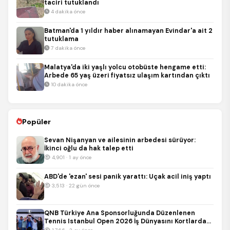
taciri tutuklandı
4 dakika önce
Batman'da 1 yıldır haber alınamayan Evindar'a ait 2
tutuklama
7 dakika önce
Malatya'da iki yaşlı yolcu otobüste hengame etti:
Arbede 65 yaş üzeri fiyatsız ulaşım kartından çıktı
10 dakika önce
Popüler
Sevan Nişanyan ve ailesinin arbedesi sürüyor:
İkinci oğlu da hak talep etti
4,901 · 1 ay önce
ABD'de 'ezan' sesi panik yarattı: Uçak acil iniş yaptı
3,513 · 22 gün önce
QNB Türkiye Ana Sponsorluğunda Düzenlenen
Tennis Istanbul Open 2026 İş Dünyasını Kortlarda
Buluşturdu