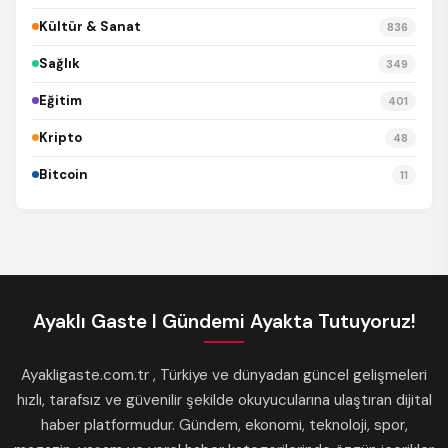
Kültür & Sanat
836
Sağlık
349
Eğitim
401
Kripto
48
Bitcoin
11
Ayaklı Gaste I Gündemi Ayakta Tutuyoruz!
Ayakligaste.com.tr , Türkiye ve dünyadan güncel gelişmeleri
hızlı, tarafsız ve güvenilir şekilde okuyucularına ulaştıran dijital
haber platformudur. Gündem, ekonomi, teknoloji, spor,