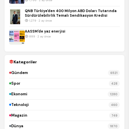
1,766 · 2 ay önce
QNB Türkiye'den 400 Milyon ABD Doları Tutarında
Sürdürülebilirlik Temalı Sendikasyon Kredisi
1,279 · 2 ay önce
AASSM'de yaz enerjisi
889 · 2 ay önce
Kategoriler
Gündem
6521
Spor
428
Ekonomi
1280
Teknoloji
460
Magazin
749
Dünya
1870