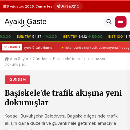
Bursa
32°C
8 Ağustos 2026, Cumartesi
0,00
EUR/TRY
54,87
↑ %0,00
GBP/TRY
64,12
↑ %0,00
BIST 100
13.77
nelik operasyon: 5 tutuklama
SON DAKİKA
►
İstanbul'da narkotik operasyonu: 1 uyuşturuc
Ana Sayfa
›
Gündem
›
Başiskele'de trafik akışına yeni
dokunuşlar...
GÜNDEM
Başiskele'de trafik akışına yeni
dokunuşlar
Kocaeli Büyükşehir Belediyesi, Başiskele ilçesinde trafik
akışını daha düzenli ve güvenli hale getirmek amacıyla