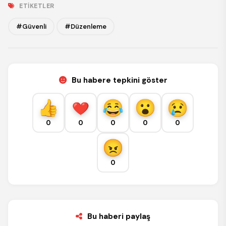
ETIKETLER
#Güvenli
#Düzenleme
Bu habere tepkini göster
0
0
0
0
0
0
Bu haberi paylaş